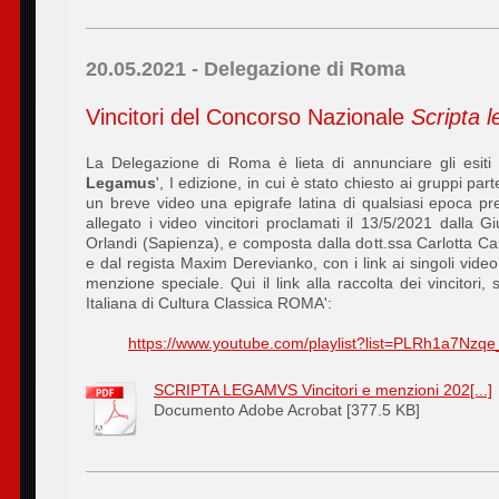
20.05.2021 - Delegazione di Roma
Vincitori del Concorso Nazionale
Scripta 
La Delegazione di Roma è lieta di annunciare gli esiti
Legamus
', I edizione, in cui è stato chiesto ai gruppi part
un breve video una epigrafe latina di qualsiasi epoca pre
allegato
i video vincitori proclamati il 13/5/2021 dalla Giu
Orlandi (Sapienza), e composta dalla dott.ssa Carlotta
e dal regista Maxim Derevianko, con i link ai singoli video
menzione speciale. Qui il link alla raccolta dei vincitori
Italiana di Cultura Classica ROMA':
https://www.youtube.com/playlist?list=PLRh1a7Nz
SCRIPTA LEGAMVS Vincitori e menzioni 202[...]
Documento Adobe Acrobat [377.5 KB]