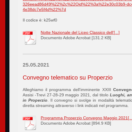
326eead86d49%22%2c%22Oid%22%3a%22e30c03b9-dc4
4e38dc7e5f4d%22%7d
Il codice è: k25wf0
Notte Nazionale del Liceo Classico dell'[...]
Documento Adobe Acrobat [131.2 KB]
25.05.2021
Convegno telematico su Properzio
Alleghiamo il programma dell'imminente XXIII
Convegno
Assisi -Trevi 27-28-29 maggio 2021, dal titolo
Luoghi, am
in Properzio
. Il convegno si svolge in modalità telematica
diretta streaming attraverso i link indicati nel programma.
Programma Properzio Convegno Maggio 2021[...
Documento Adobe Acrobat [894.9 KB]