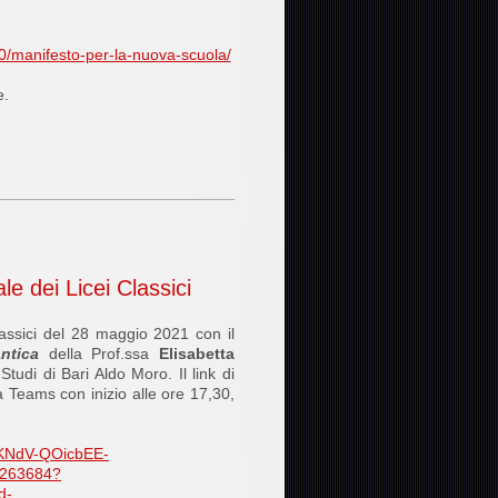
/manifesto-per-la-nuova-scuola/
e.
le dei Licei Classici
lassici del 28 maggio 2021 con il
ntica
della Prof.ssa
Elisabetta
Studi di Bari Aldo Moro. Il link di
a Teams con inizio alle ore 17,30,
RKNdV-QOicbEE-
263684?
d-