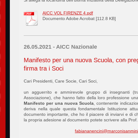
Si allega la locandina dell’ultima iniziativa della Delegazi
AICC VOL FIRENZE 4.pdf
Documento Adobe Acrobat [112.8 KB]
26.05.2021 - AICC Nazionale
Manifesto per una nuova Scuola, con pregh
firma tra i Soci
Cari Presidenti, Care Socie, Cari Soci,
un agguerrito e ammirevole gruppo di insegnanti (tra
Associazione), che hanno fatto della loro professione una
Manifesto per una nuova Scuola
, contenente indicazio
deriva nella quale questa fondamentale Istituzione attua
documento importante, che ho il piacere di inviarvi e di c
la propria adesione al documento potete scrivere alla Prof. 
fabiananencini@marconisanmini