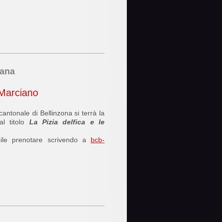
iana
 Marciano
antonale di Bellinzona si terrà la
l titolo
La Pizia delfica e le
ibile prenotare scrivendo a
bcb-