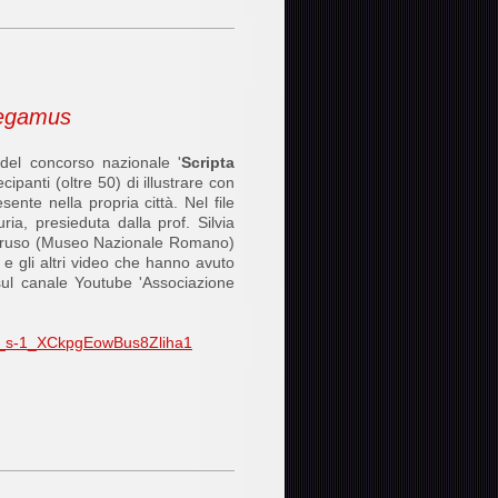
legamus
 del concorso nazionale '
Scripta
ecipanti (oltre 50) di illustrare con
sente nella propria città.
Nel file
ria, presieduta dalla prof. Silvia
 Caruso (Museo Nazionale Romano)
 e gli altri video che hanno avuto
, sul canale Youtube 'Associazione
qe_s-1_XCkpgEowBus8Zliha1