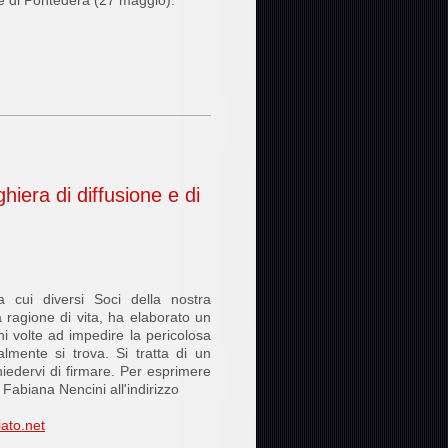
one di Pontedera (27 maggio).
iera di diffusione e di
 cui diversi Soci della nostra
 ragione di vita, ha elaborato un
ni volte ad impedire la pericolosa
lmente si trova. Si tratta di un
hiedervi di firmare. Per esprimere
Fabiana Nencini all'indirizzo
ato.net