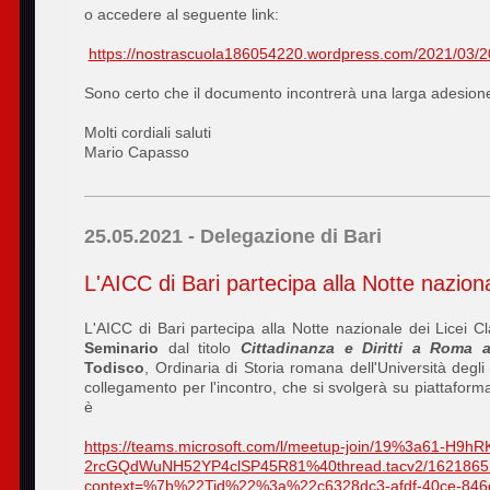
o accedere al seguente link:
https://nostrascuola186054220.wordpress.com/2021/03/20
Sono certo che il documento incontrerà una larga adesion
Molti cordiali saluti
Mario Capasso
25.05.2021 - Delegazione di Bari
L'AICC di Bari partecipa alla Notte naziona
L'AICC di Bari partecipa alla Notte nazionale dei Licei C
Seminario
dal titolo
Cittadinanza e Diritti a Roma a
Todisco
, Ordinaria di Storia romana dell'Università degli 
collegamento per l'incontro, che si svolgerà su piattaform
è
https://teams.microsoft.com/l/meetup-join/19%3a61-H9h
2rcGQdWuNH52YP4clSP45R81%40thread.tacv2/1621865
context=%7b%22Tid%22%3a%22c6328dc3-afdf-40ce-846