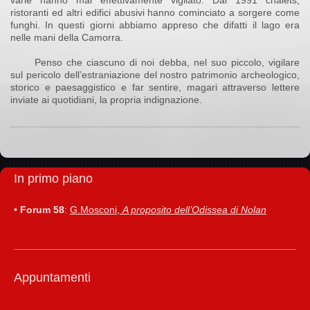
varie hanno mai effettivamente vigilato. Dal 1991 chalets,
ristoranti ed altri edifici abusivi hanno cominciato a sorgere come
funghi. In questi giorni abbiamo appreso che difatti il lago era
nelle mani della Camorra.
Penso che ciascuno di noi debba, nel suo piccolo, vigilare
sul pericolo dell’estraniazione del nostro patrimonio archeologico,
storico e paesaggistico e far sentire, magari attraverso lettere
inviate ai quotidiani, la propria indignazione.
In primo piano
•
Forum 58
:
G.Mosconi,
A proposito dell’Odissea di Nolan
Appuntamenti