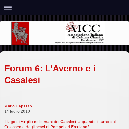
Forum 6: L'Averno e i
Casalesi
Mario Capasso
14 luglio 2010
Il lago di Virgilio nelle mani dei Casalesi: a quando il turno del
Colosseo e degli scavi di Pompei ed Ercolano?