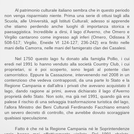
Al patrimonio culturale italiano sembra che in questo periodo
non venga risparmiato niente. Prima una serie di ottusi tagli alla
Scuola, alle Università, agli Istituti Culturali; adesso si apprende
che stiamo perdendo anche luoghi di importanza storica e
paesaggistica. Incredibile a dirsi, il lago d’Averno, che Omero e
Virgilio cantarono come ingresso agli inferi (Omero, Odissea X
508-517; Virgilio, Eneide VI 124-127; 236-242) era finito nelle
mani della Camorra, nelle mani del famigerato clan dei Casalesi.
Nel 1750 questo lago fu donato alla famiglia Pollio, i cui
eredi nel 1991 lo hanno venduto alla società Country Club, i cui
proprietari, si è poi scoperto, sono legati al potente clan
camorristico. Eppure la Cassazione, intervenendo nel 2008 in un
contenzioso che vedeva contrapposti, da una parte lo Stato e la
Regione Campania e dall’altra i privati che avevano acquistato il
lago, dando ragione ai primi, aveva dichiarato il lago d’Averno
proprietà dello Stato. Non solo, ma già nel 1991, quando già era
palese il rischio di una selvaggia trasformazione turistica del lago,
l’allora Ministro dei Beni Culturali Ferdinando Facchiano emanò
un severo decreto di controllo, che avrebbe dovuto scoraggiare
qualsiasi speculazione.
Fatto è che né la Regione Campania né le Soprintendenze