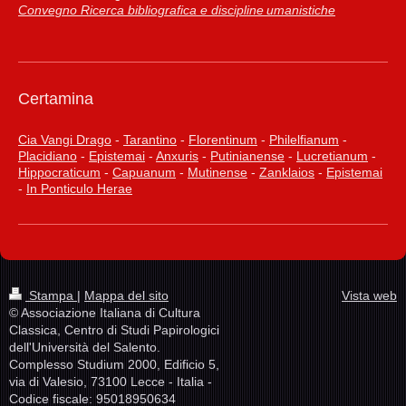
Convegno Ricerca bibliografica e discipline umanistiche
Certamina
Cia Vangi Drago
-
Tarantino
-
Florentinum
-
Philelfianum
-
Placidiano
-
Epistemai
-
Anxuris
-
Putinianense
-
Lucretianum
-
Hippocraticum
-
Capuanum
-
Mutinense
-
Zanklaios
-
Epistemai
-
In Ponticulo Herae
Stampa
|
Mappa del sito
Vista web
© Associazione Italiana di Cultura
Classica, Centro di Studi Papirologici
dell'Università del Salento.
Complesso Studium 2000, Edificio 5,
via di Valesio, 73100 Lecce - Italia -
Codice fiscale: 95018950634