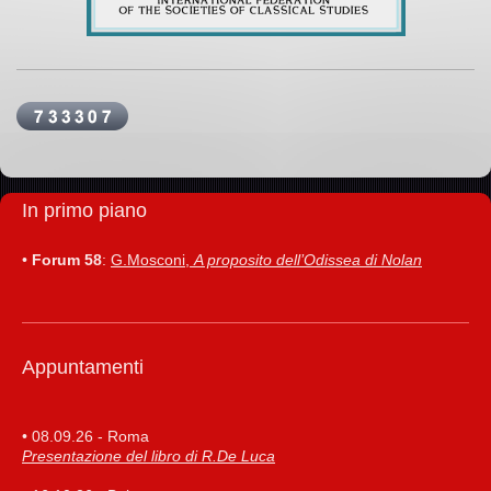
In primo piano
•
Forum 58
:
G.Mosconi,
A proposito dell’Odissea di Nolan
Appuntamenti
• 08.09.26 - Roma
Presentazione del libro di R.De Luca