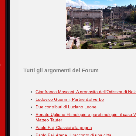
i
Tutti gli argomenti del Forum
Gianfranco Mosconi, A proposito dell’Odissea di Nol
Lodovico Guerrini, Partire dal verbo
Due contributi di Luciano Leone
Renato Uglione Etimologie e paretimologie: il caso V
Matteo Taufer
Paolo Fai, Classici alla gogna
Paolo Fai, Atene, il racconto di una città