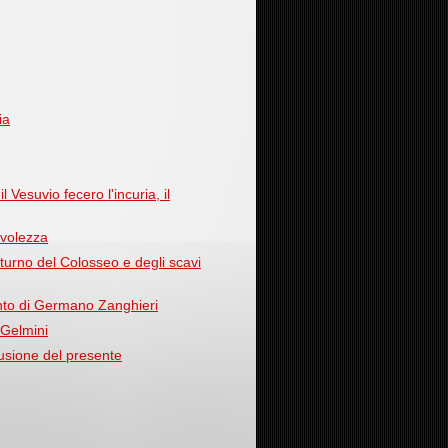
ia
l Vesuvio fecero l'incuria, il
evolezza
l turno del Colosseo e degli scavi
vento di Germano Zanghieri
 Gelmini
fusione del presente