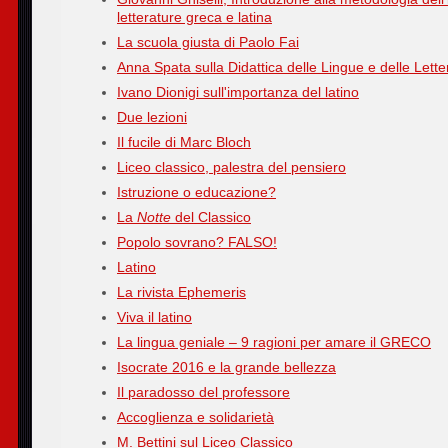
letterature greca e latina
La scuola giusta di Paolo Fai
Anna Spata sulla Didattica delle Lingue e delle Lett
Ivano Dionigi sull'importanza del latino
Due lezioni
Il fucile di Marc Bloch
Liceo classico, palestra del pensiero
Istruzione o educazione?
La
Notte
del Classico
Popolo sovrano? FALSO!
Latino
La rivista Ephemeris
Viva il latino
La lingua geniale – 9 ragioni per amare il GRECO
Isocrate 2016 e la grande bellezza
Il paradosso del professore
Accoglienza e solidarietà
M. Bettini sul Liceo Classico