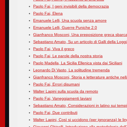
Paolo Fai, I geni invisibili della democrazia
Paolo Fai, Elena
Emanuele Lelli, Una scuola senza amore
Emanuele Lelli, Guerre Puniche 2.0
Gianfranco Mosconi, Una preposizione greca sbarca
Sebastiano Amato, Su un articolo di Galli della Logg
Paolo Fai, Viva il greco
Paolo Fai, Le parole della nostra storia
Paolo Madella, La Sicilia Ellenica vista dai Siciliani
Leonardo Di Vasto, La solitudine tremenda
Gianfranco Mosconi, Storia e letterature antiche nel
Paolo Fai, Errori disumani
Walter Lapini sulla scuola da remoto
Paolo Fai, Vaneggiamenti laviani
Sebastiano Amato, Considerazioni in latino sui tempi
Paolo Fai, Due contributi
Walter Lapini, Così si uccidono (per ignoranza) le li
Giovanni Ghiselli, Introduzione alla metodologia del