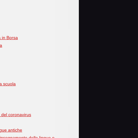
 in Borsa
ia
la scuola
 del coronavirus
ngue antiche
l’insegnamento delle lingue e