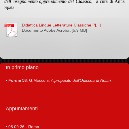
dell’insegnamento-apprendimento del Classico
,
a cura di Anna
Spata
Didattica Lingue Letterature Classiche P[...]
Documento Adobe Acrobat [5.9 MB]
In primo piano
•
Forum 58
:
G.Mosconi,
A proposito dell’Odissea di Nolan
Appuntamenti
• 08.09.26 - Roma