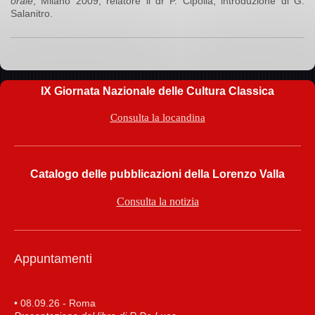
orale
, Milano 2009, relatore il dr P. Cipolla, introduzione di G.
Salanitro.
IX Giornata Nazionale delle Cultura Classica
Consulta la locandina
Catalogo delle pubblicazioni della Lorenzo Valla
Consulta la notizia
Appuntamenti
• 08.09.26 - Roma