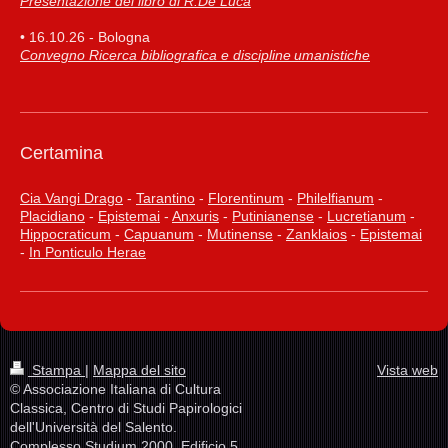
Presentazione del libro di R.De Luca
• 16.10.26 - Bologna
Convegno Ricerca bibliografica e discipline umanistiche
Certamina
Cia Vangi Drago
-
Tarantino
-
Florentinum
-
Philelfianum
-
Placidiano
-
Epistemai
-
Anxuris
-
Putinianense
-
Lucretianum
-
Hippocraticum
-
Capuanum
-
Mutinense
-
Zanklaios
-
Epistemai
-
In Ponticulo Herae
Stampa
|
Mappa del sito
Vista web
© Associazione Italiana di Cultura
Classica, Centro di Studi Papirologici
dell'Università del Salento.
Complesso Studium 2000, Edificio 5,