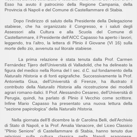
Esso ha avuto il patrocinio della Regione Campania, della
Provincia di Napoli e del Comune di Castellammare di Stabia.
Dopo l’indirizzo di saluto della Presidente della Delegazione
stabiese, che ha organizzato il Congresso, e i saluti degli
Assessori alla Cultura e alla Scuola del Comune di
Castellammare, il Presidente dell’AICC Capasso ha aperto i lavori,
leggendo, tra l’altro, la lettera di Plinio il Giovane (VI 16) sulla
morte dello zio, avvenuta sul litorale stabiese.
La prima relazione è stata tenuta dalla Prof. Carmen
Fernández Tijero dell’Università di Valladolid, che ha delineato la
figura del medico nella Roma del I sec. d.C. sul fondamento della
Naturalis Historia
e di fonti epigrafiche. Successivamente la Prof.
Antonietta Giua, dell’Università di Firenze, ha illustrato il
contributo della
Naturalis Historia
alla ricostruzione dei modelli
agrari romano-italici. Il Prof. Alessandro Cesareo, dell’Università di
Perugia, quindi, ha parlato di Plinio il Vecchio come scrittore.
Infine Mario Capasso ha presentato una nuova lettura della
“sezione papirologica” della
Naturalis Historia
.
Nella giornata dell’8 dicembre la dr Carolina Belli, dell’Archivio
di Stato di Napoli, e la Prof. Amalia Vanacore, del Liceo Classico
“Plinio Seniore” di Castellammare di Stabia, hanno tenuto due
relazioni sulla cultura classica nella Napoli aragonese.